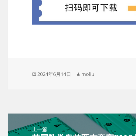
发
作
2024年6月14日
moliu
布
者
于
文
章
上一篇