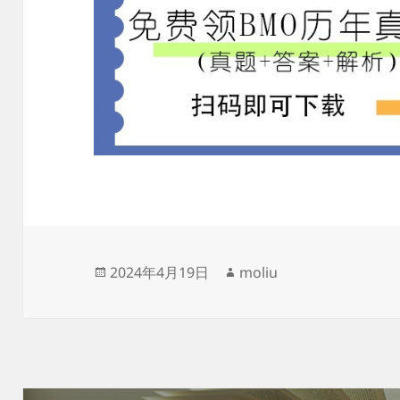
发
作
2024年4月19日
moliu
布
者
于