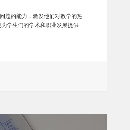
问题的能力，激发他们对数学的热
也为学生们的学术和职业发展提供