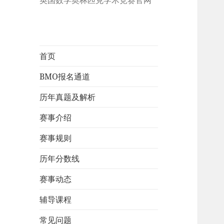
英国数学奥林匹克学术竞赛官网
首页
BMO报名通道
历年真题及解析
赛事介绍
赛事规则
历年分数线
赛事动态
辅导课程
常见问题