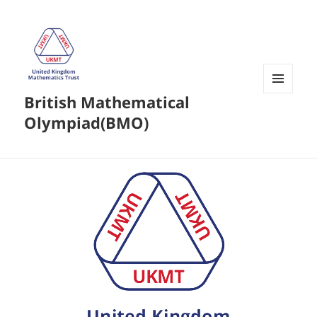
British Mathematical
菜单和
挂件
Olympiad(BMO)