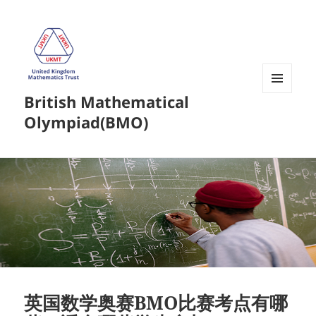
British Mathematical
菜单和
挂件
Olympiad(BMO)
英国数学奥赛BMO比赛考点有哪