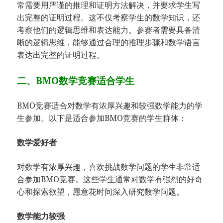
常需要用严谨的推理和证明方法解决，并要求学生写
出完整的证明过程。这不仅考察学生的数学知识，还
考察他们的逻辑思维和表达能力。参赛者需要具备清
晰的逻辑思维，能够通过合理的推理步骤和数学语言
表达出完整的证明过程。
二、BMO数学竞赛适合学生
BMO竞赛适合对数学有浓厚兴趣和较强数学能力的学
生参加。以下是适合参加BMO竞赛的学生群体：
数学爱好者
对数学有浓厚兴趣，喜欢挑战数学问题的学生非常适
合参加BMO竞赛。这些学生通常对数学有强烈的好奇
心和探索欲望，愿意花时间深入研究数学问题。
数学能力较强