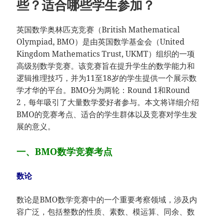
些？适合哪些学生参加？
英国数学奥林匹克竞赛（British Mathematical
Olympiad, BMO）是由英国数学基金会（United
Kingdom Mathematics Trust, UKMT）组织的一项
高级别数学竞赛。该竞赛旨在提升学生的数学能力和
逻辑推理技巧，并为11至18岁的学生提供一个展示数
学才华的平台。BMO分为两轮：Round 1和Round
2，每年吸引了大量数学爱好者参与。本文将详细介绍
BMO的竞赛考点、适合的学生群体以及竞赛对学生发
展的意义。
一、BMO数学竞赛考点
数论
数论是BMO数学竞赛中的一个重要考察领域，涉及内
容广泛，包括整数的性质、素数、模运算、同余、数