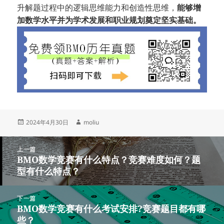
升解题过程中的逻辑思维能力和创造性思维，
能够增
加数学水平并为学术发展和职业规划奠定坚实基础。
发
作
2024年4月30日
moliu
布
者
于
文
上一篇
章
BMO数学竞赛有什么特点？竞赛难度如何？题
上
导
型有什么特点？
篇
航
文
章：
下一篇
BMO数学竞赛有什么考试安排?竞赛题目都有哪
下
些？
篇