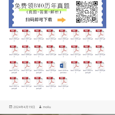
发
作
2024年4月19日
moliu
布
者