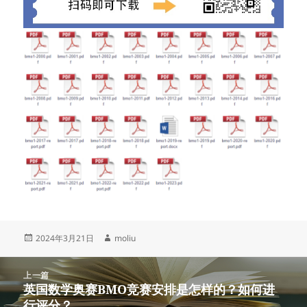
发
作
2024年3月21日
moliu
布
者
于
文
上一篇
章
英国数学奥赛BMO竞赛安排是怎样的？如何进
上
导
行评分？
篇