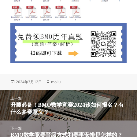
发
作
2024年3月12日
moliu
布
者
于
文
上一篇
章
升藤必备！BMO数学竞赛2024该如何报名？有
上
导
什么参赛意义？
篇
航
文
章：
下一篇
BMO数学竞赛晋级方式和赛事安排是怎样的？
下