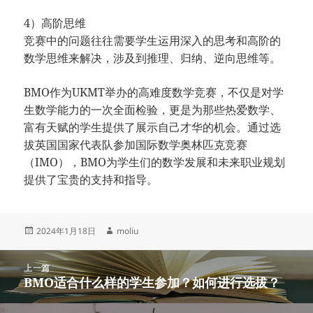
4）高阶思维
竞赛中的问题往往需要学生运用深入的思考和高阶的
数学思维来解决，涉及到推理、归纳、逆向思维等。
BMO作为UKMT举办的高难度数学竞赛，不仅是对学
生数学能力的一次全面检验，更是为那些热爱数学、
富有天赋的学生提供了展示自己才华的机会。通过选
拔英国国家代表队参加国际数学奥林匹克竞赛
（IMO），BMO为学生们的数学发展和未来职业规划
提供了宝贵的支持和指导。
发
作
2024年1月18日
moliu
布
者
于
文
上一篇
章
BMO适合什么样的学生参加？如何进行选拔？
上
导
篇
航