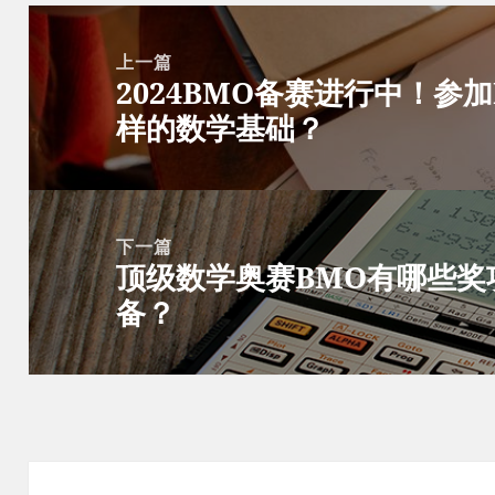
文
章
上一篇
2024BMO备赛进行中！参
导
上
样的数学基础？
航
篇
文
章：
下一篇
顶级数学奥赛BMO有哪些奖
下
备？
篇
文
章：