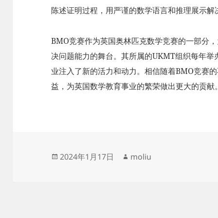
陈述证明过程，用严谨的数学语言和推理展示解
BMO竞赛作为英国奥林匹克数学竞赛的一部分
决问题能力的舞台。其所属的UKMT组织每年
业注入了新的活力和动力。相信随着BMO竞赛
益，为英国数学教育事业的繁荣做出更大的贡献
发
作
2024年1月17日
moliu
布
者
于