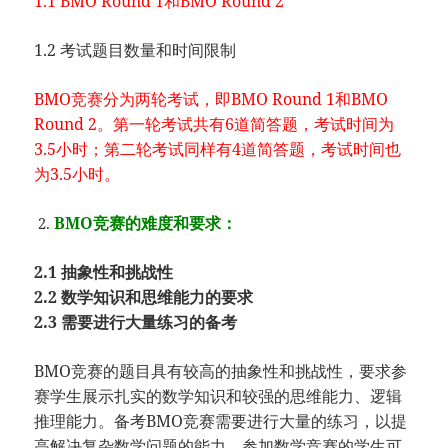
1.1 BMO Round 1和BMO Round 2
1.2 考试题目数量和时间限制
BMO竞赛分为两轮考试，即BMO Round 1和BMO
Round 2。第一轮考试共有6道简答题，考试时间为
3.5小时；第二轮考试同样有4道简答题，考试时间也
为3.5小时。
BMO竞赛的难度和要求：
2.1 抽象性和挑战性
2.2 数学知识和思维能力的要求
2.3 需要进行大量练习的备考
BMO竞赛的题目具有较高的抽象性和挑战性，要求参
赛学生展示扎实的数学知识和较强的思维能力、逻辑
推理能力。备考BMO竞赛需要进行大量的练习，以提
高解决复杂数学问题的能力。参加数学竞赛的学生可