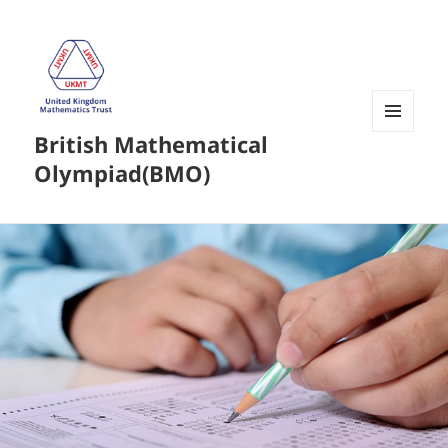
British Mathematical
菜单和
挂件
Olympiad(BMO)