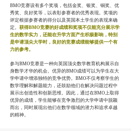
BMO竞赛设有多个奖项，包括金奖、银奖、铜奖、优
秀奖、良好奖等，以表彰参赛者的优秀表现。奖项的
评定根据参赛者的得分以及英国本土学生的表现来确
定。
获得BMO竞赛的好成绩和奖项不仅能充分展示学
生的数学实力，还能在升学方面产生积极影响，特别
是申请顶尖大学时，良好的竞赛成绩能够提供一个有
力的参考。
参与BMO竞赛是一种向英国顶尖数学教育机构展示自
身数学才华的机会。优异的BMO成绩可以为学生在大
学申请中增添独特的竞争优势。BMO不仅考察学生的
数学理解和解题能力，还鼓励他们在解决问题过程中
展示出创造性和创新思维。因此，通过在BMO上取得
优异的成绩，学生能够在竞争激烈的大学申请中脱颖
而出，同时展现出他们在数学领域的潜力和追求卓越
的精神。