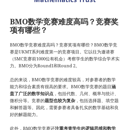
BMO数学竞赛难度高吗？竞赛奖
项有哪些？
BMO数学竞赛难度高吗？竞赛奖项有哪些？BMO数学竞
赛是UKMT系列难度第一的竞赛项目。它以往为邀请赛
（SMC竞赛前1000位有机会）考察学生的数学综合学术实
力。BMO分为Round1和Round 2。
总的来说，BMO数学竞赛的难度较高，对参赛者的数学
能力和综合素质有很高的要求。BMO数学竞赛的题目
涵
盖了广泛的数学知识点
，包括代数、几何、概率与统计、
微积分等。竞赛的
题型也较为复杂
，包括选择题、填空题
和解答题等。因此，需要参赛者具备扎实的数学基础和良
好的解题能力。
此外，BMO数学竞赛还
注重考查学生的逻辑思维和数学