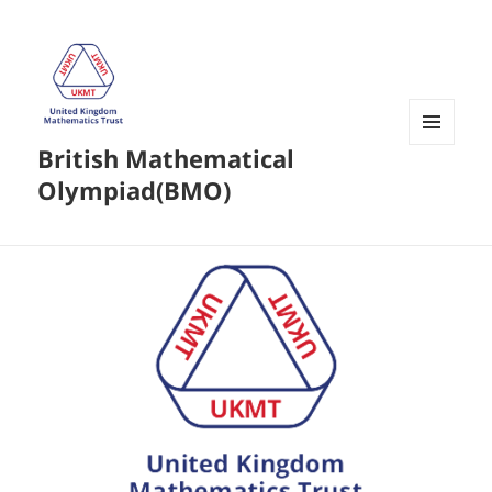
British Mathematical
菜单和
挂件
Olympiad(BMO)