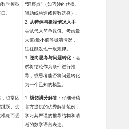
的数学模型
“洞察点”（如巧妙的代换、
破口。
辅助线构造或模数选择）。
2.
从特例与极端情况入手
：
尝试代入简单数值、考虑最
大值/最小值等极端情况，
往往能发现一般规律。
3.
逆向思考与问题转化
：尝
试将结论作为条件进行推
导，或思考能否将问题转化
为一个已知的模型。
路，也常因
1.
模仿满分解答
：仔细研读
骤跳跃、变
官方提供的优秀解答范例，
述模糊而丢
学习其严谨的推导结构和清
晰的数学语言表达。