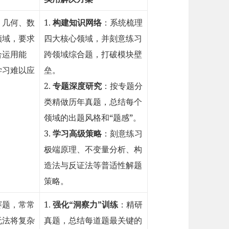
、几何、数
1.
构建知识网络
：系统梳理
领域，要求
四大核心领域，并刻意练习
合运用能
跨领域综合题，打破模块壁
学习难以应
垒。
2.
专题深度研究
：按专题分
类精做历年真题，总结每个
领域的出题风格和“题感”。
3.
学习高级策略
：刻意练习
极端原理、不变量分析、构
造法与反证法等普适性解题
策略。
赛题，常常
1.
强化“洞察力”训练
：精研
无法将复杂
真题，总结每道题最关键的