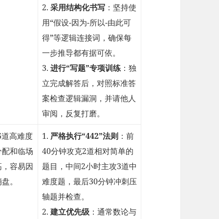
2.
采用结构化书写
：坚持使
用“假设-因为-所以-由此可
得”等逻辑连接词，确保每
一步推导都有据可依。
3.
进行“写题”专项训练
：独
立完成解答后，对照标准答
案检查逻辑漏洞，并请他人
审阅，反复打磨。
6道高难度
1.
严格执行“442”法则
：前
分配和临场
40分钟攻克2道相对简单的
高，容易因
题目，中间2小时主攻3道中
崩盘。
难度题，最后30分钟冲刺压
轴题并检查。
2.
建立优先级
：通常数论与