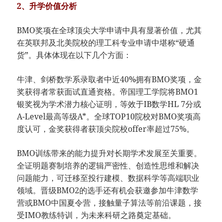
​2、升学价值分析​
BMO奖项在全球顶尖大学申请中具有显著价值，尤其
在英联邦及北美院校的理工科专业申请中堪称“硬通
货”。具体体现在以下几个方面：
牛津、剑桥数学系录取者中近40%拥有BMO奖项，金
奖获得者常获面试直通资格。帝国理工学院将BMO1
银奖视为学术潜力核心证明，等效于IB数学HL 7分或
A-Level最高等级A*。全球TOP10院校对BMO奖项高
度认可，金奖获得者获顶尖院校offer率超过75%。
BMO训练带来的能力提升对长期学术发展至关重要。
全证明题赛制培养的逻辑严密性、创造性思维和解决
问题能力，可迁移至投行建模、数据科学等高端职业
领域。晋级BMO2的选手还有机会获邀参加牛津数学
营或BMO中国夏令营，接触量子算法等前沿课题，接
受IMO教练特训，为未来科研之路奠定基础。