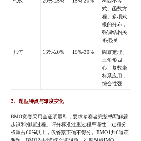
代数
20%-25%
15%-20%
柯西不等
式、函数方
程、多项式
根的分布，
强调结构关
系把握
几何
15%-20%
15%-20%
圆幂定理、
三角形四
心、复数坐
标系应用，
综合性强
2、​​题型特点与难度变化​
BMO竞赛采用全证明题型，要求参赛者完整书写解题
步骤和推理过程。评分标准注重过程严谨性，过程分
权重占60%以上，仅答案正确不得分。BMO1共6道证
明题，BMO2共4道综合证明题，难度对标IMO。