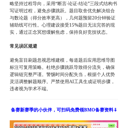
略坚持过程导向，采用“断言-论证-结论”三段式结构书
写证明过程，避免步骤跳跃。题目取舍优先解决组合
与数论题（得分效率更高），几何题预留20分钟验证
辅助线可行性。心理建设接受15%题目无法完答的现
实，通过正念冥想缓解焦虑，保持良好竞技状态。
​常见误区规避​
避免盲目刷题忽视思维建模，每道题后应用思维导图
标注可复用策略。杜绝步骤跳跃导致得分流失，确保
逻辑链完整严谨。警惕时间分配失当，根据个人优势
灵活调整解题顺序。严禁使用AI工具生成证明步骤，
违者视为学术不端。
备赛新赛季的小伙伴，可扫码免费领BMO备赛资料⇓