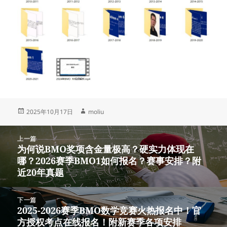
发
作
2025年10月17日
moliu
布
者
于
文
上一篇
章
为何说BMO奖项含金量极高？硬实力体现在
上
导
哪？2026赛季BMO1如何报名？赛事安排？附
篇
航
近20年真题
文
章：
下一篇
2025-2026赛季BMO数学竞赛火热报名中！官
下
方授权考点在线报名！附新赛季各项安排
篇