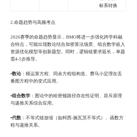
标系转换
2.命题趋势与高频考点
2026赛季的命题趋势显示，BMO将进一步强化跨学科融
合特点，可能出现数论结合加密算法场景、组合数学嵌入
资源优化模型等创新题型。同时，逻辑链要求延长，单题
需4-5步推导。
•
​数论​
​：模运算方程、同余方程组构造、费马小定理在丢
番图方程中的变式应用。
•
​组合数学​
​：图论中的哈密顿路径存在性证明、容斥原理
与递推关系综合应用。
•
​代数​
​：不等式链放缩（如柯西-施瓦茨不等式）、函数方
程与递推关系。