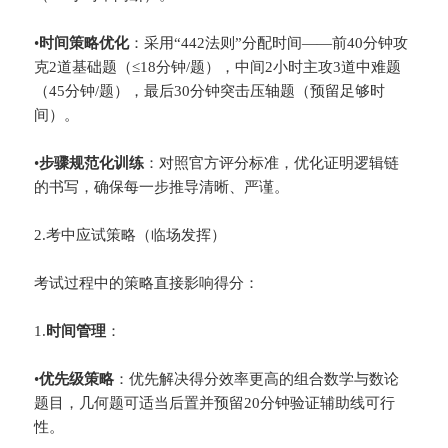
•
​时间策略优化​
​：采用“442法则”分配时间——前40分钟攻
克2道基础题（≤18分钟/题），中间2小时主攻3道中难题
（45分钟/题），最后30分钟突击压轴题（预留足够时
间）。
•
​步骤规范化训练​
​：对照官方评分标准，优化证明逻辑链
的书写，确保每一步推导清晰、严谨。
2.考中应试策略（临场发挥）
考试过程中的策略直接影响得分：
1.
​时间管理​
​：
•
​优先级策略​
​：优先解决得分效率更高的组合数学与数论
题目，几何题可适当后置并预留20分钟验证辅助线可行
性。