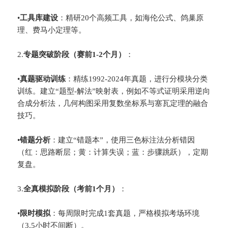
•
​工具库建设​
​：精研20个高频工具，如海伦公式、鸽巢原
理、费马小定理等。
2.
​专题突破阶段（赛前1-2个月）​
​：
•
​真题驱动训练​
​：精练1992-2024年真题，进行分模块分类
训练。建立“题型-解法”映射表，例如不等式证明采用逆向
合成分析法，几何构图采用复数坐标系与塞瓦定理的融合
技巧。
•
​错题分析​
​：建立“错题本”，使用三色标注法分析错因
（红：思路断层；黄：计算失误；蓝：步骤跳跃），定期
复盘。
3.
​全真模拟阶段（考前1个月）​
​：
•
​限时模拟​
​：每周限时完成1套真题，严格模拟考场环境
（3.5小时不间断）。