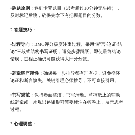
•
​跳题原则​
​：遇到卡壳题目（思考超过10分钟无头绪），
及时标记后跳，确保先拿下有把握题目的分数。
2.
​答题技巧​
​：
•
​过程导向​
​：BMO评分极度注重过程。采用“断言-论证-结
论”三段式结构书写证明，避免步骤跳跃。即使最终结论
错误，过程正确仍可能获得大部分分数。
•
​逻辑链严谨性​
​：确保每一步推导都有理有据，避免循环
论证和断言缺失。关键引理必须推导，不可直接引用。
•
​书写规范​
​：保持卷面整洁，书写清晰。草稿纸上的辅助
线逻辑或非常规思路雏形可简要标注在答卷上，展示思考
过程。
3.
​心理调整​
​：