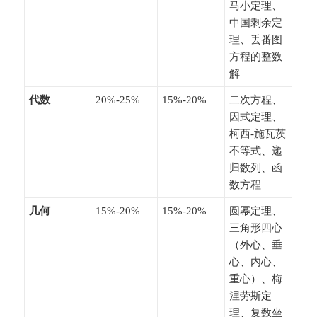
马小定理、
中国剩余定
理、丢番图
方程的整数
解
​代数​
20%-25%
15%-20%
二次方程、
因式定理、
柯西-施瓦茨
不等式、递
归数列、函
数方程
​几何​
15%-20%
15%-20%
圆幂定理、
三角形四心
（外心、垂
心、内心、
重心）、梅
涅劳斯定
理、复数坐