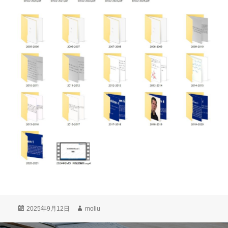
发
作
2025年9月12日
moliu
布
者
于
文