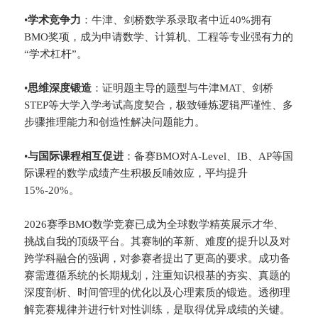
•
​学术竞争力​
​：牛津、剑桥数学系录取者中近40%拥有
BMO奖项，成为申请数学、计算机、工程等专业强有力的
“学术杠杆”。
•
​思维深度锻造​
​：证明题主导的题型与牛津MAT、剑桥
STEP等大学入学考试高度契合，极致锤炼逻辑严谨性、多
步骤推理能力和创造性解决问题能力。
•
​与国际课程相互促进​
​：备赛BMO对A-Level、IB、AP等国
际课程的数学成绩产生积极反哺效应，平均提升
15%-20%。
2026赛季BMO数学竞赛已成为全球数学精英展示才华、
挑战自我的顶级平台。其赛制的革新、难度的提升以及对
跨学科融合的强调，对参赛者提出了更高的要求。成功备
赛需遵循系统的长期规划，注重知识根基的夯实、真题的
深度剖析、时间管理的优化以及心理素质的锻造。透彻理
解竞赛规律并进行针对性训练，是取得优异成绩的关键。