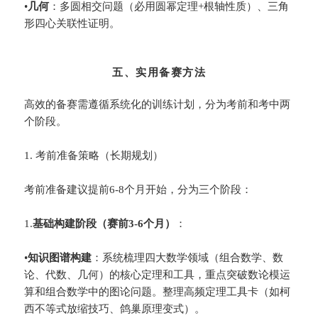
•
​几何​
​：多圆相交问题（必用圆幂定理+根轴性质）、三角
形四心关联性证明。
五、实用备赛方法
高效的备赛需遵循系统化的训练计划，分为考前和考中两
个阶段。
1. 考前准备策略（长期规划）
考前准备建议提前6-8个月开始，分为三个阶段：
1.
​基础构建阶段（赛前3-6个月）​
​：
•
​知识图谱构建​
​：系统梳理四大数学领域（组合数学、数
论、代数、几何）的核心定理和工具，重点突破数论模运
算和组合数学中的图论问题。整理高频定理工具卡（如柯
西不等式放缩技巧、鸽巢原理变式）。