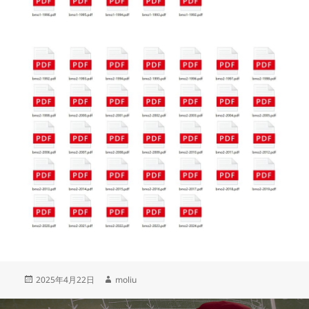
发
作
2025年4月22日
moliu
布
者
于
文