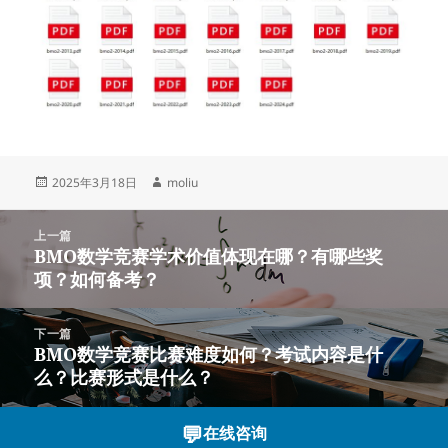
发
作
2025年3月18日
moliu
布
者
于
文
上一篇
章
BMO数学竞赛学术价值体现在哪？有哪些奖
上
导
项？如何备考？
篇
航
文
章：
下一篇
BMO数学竞赛比赛难度如何？考试内容是什
下
么？比赛形式是什么？
篇
文
章：
💬
在线咨询
沪ICP备2023003166号-14