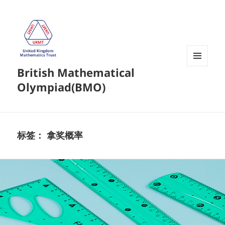
British Mathematical
菜单和
挂件
Olympiad(BMO)
标签：
拿奖概率