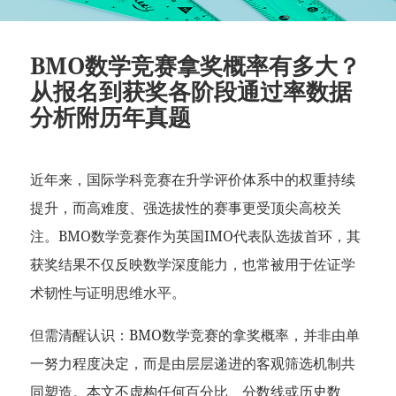
BMO数学竞赛拿奖概率有多大？
从报名到获奖各阶段通过率数据
分析附历年真题
近年来，国际学科竞赛在升学评价体系中的权重持续
提升，而高难度、强选拔性的赛事更受顶尖高校关
注。BMO数学竞赛作为英国IMO代表队选拔首环，其
获奖结果不仅反映数学深度能力，也常被用于佐证学
术韧性与证明思维水平。
但需清醒认识：BMO数学竞赛的拿奖概率，并非由单
一努力程度决定，而是由层层递进的客观筛选机制共
同塑造。本文不虚构任何百分比、分数线或历史数