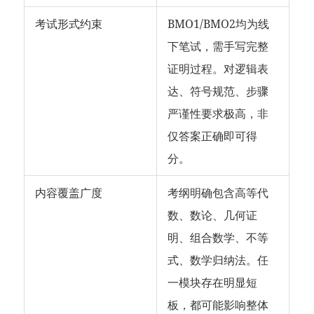
考试形式约束
BMO1/BMO2均为线
下笔试，需手写完整
证明过程。对逻辑表
达、符号规范、步骤
严谨性要求极高，非
仅答案正确即可得
分。
内容覆盖广度
考纲明确包含高等代
数、数论、几何证
明、组合数学、不等
式、数学归纳法。任
一模块存在明显短
板，都可能影响整体