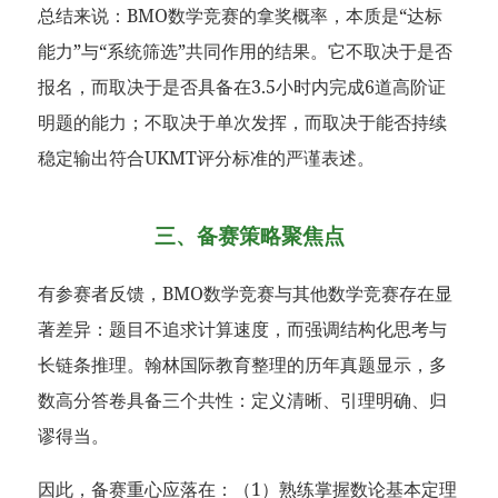
总结来说：BMO数学竞赛的拿奖概率，本质是“达标
能力”与“系统筛选”共同作用的结果。它不取决于是否
报名，而取决于是否具备在3.5小时内完成6道高阶证
明题的能力；不取决于单次发挥，而取决于能否持续
稳定输出符合UKMT评分标准的严谨表述。
三、备赛策略聚焦点
有参赛者反馈，BMO数学竞赛与其他数学竞赛存在显
著差异：题目不追求计算速度，而强调结构化思考与
长链条推理。翰林国际教育整理的历年真题显示，多
数高分答卷具备三个共性：定义清晰、引理明确、归
谬得当。
因此，备赛重心应落在：（1）熟练掌握数论基本定理