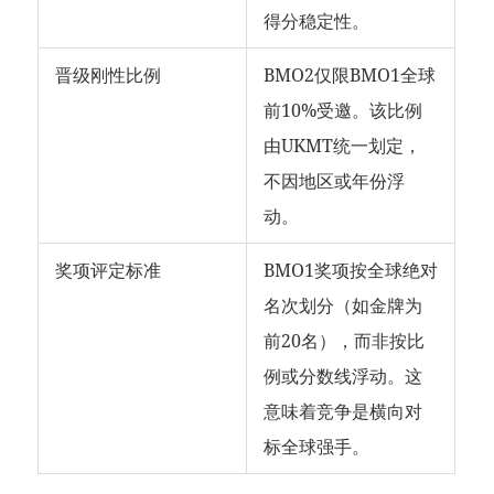
得分稳定性。
晋级刚性比例
BMO2仅限BMO1全球
前10%受邀。该比例
由UKMT统一划定，
不因地区或年份浮
动。
奖项评定标准
BMO1奖项按全球绝对
名次划分（如金牌为
前20名），而非按比
例或分数线浮动。这
意味着竞争是横向对
标全球强手。