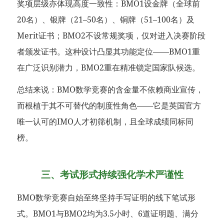
奖项层级亦体现高度一致性：BMO1设金牌（全球前
20名）、银牌（21–50名）、铜牌（51–100名）及
Merit证书；BMO2不设常规奖项，仅对进入决赛阶段
者颁发证书。这种设计凸显其功能定位——BMO1重
在广泛识别潜力，BMO2重在精准锁定国家队候选。
总结来说：BMO数学竞赛的含金量不依赖商业宣传，
而根植于其不可替代的制度性角色——它是英国官方
唯一认可的IMO人才初筛机制，且全球成绩同标同
榜。
三、考试形式持续强化学术严谨性
BMO数学竞赛自始至终坚持手写证明的线下笔试形
式。BMO1与BMO2均为3.5小时、6道证明题、满分